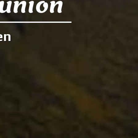
éunion
en